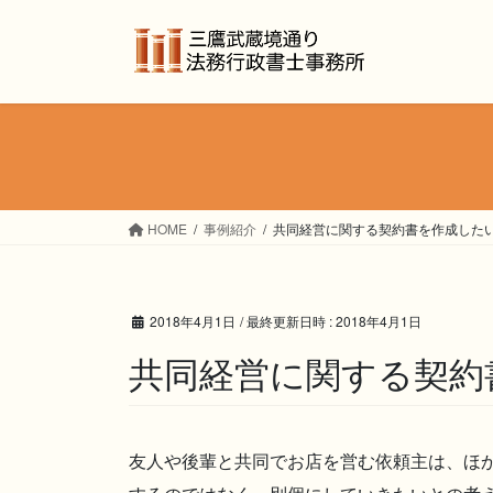
コ
ナ
ン
ビ
テ
ゲ
ン
ー
ツ
シ
へ
ョ
ス
ン
キ
に
ッ
移
HOME
事例紹介
共同経営に関する契約書を作成した
プ
動
2018年4月1日
/ 最終更新日時 :
2018年4月1日
共同経営に関する契約
友人や後輩と共同でお店を営む依頼主は、ほ